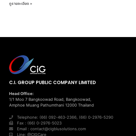
ดูรายละเอียด »
C.I. GROUP PUBLIC COMPANY LIMITED
Head Office:
1/1 Moo 7 Bangkoowad Road, Bangkoowad,
Amphoe Muang Pathumthani 12000 Thailand
Telephone: (66) 092-463-2366, (66) 0-2976-5290
Fax : (66) 0-2976-5023
Email : contact@cigblusolutions.com
Line: @CIGCare