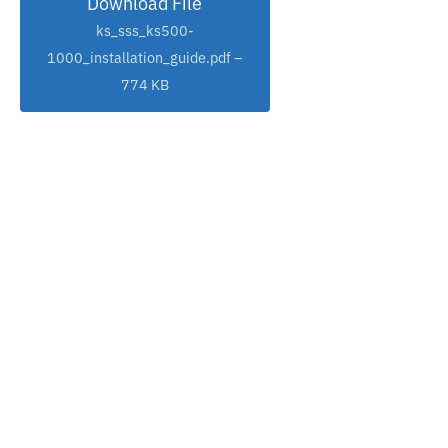
Download File
ks_sss_ks500-
1000_installation_guide.pdf –
774 KB