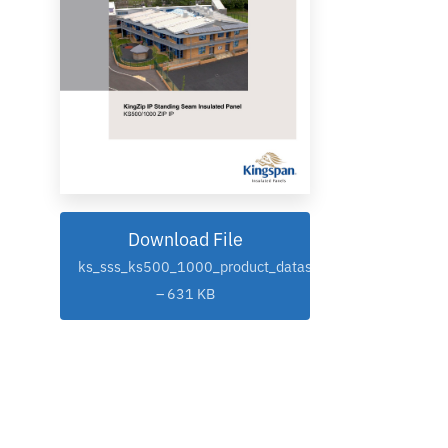
Download File
ks_sss_ks500_1000_product_datasheet.pdf
– 631 KB