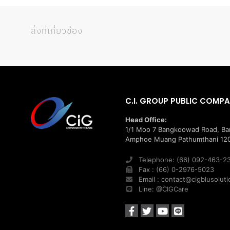
สิ่งที่เกี่ยวข้อง
C.I. GROUP PUBLIC COMPA
Head Office:
1/1 Moo 7 Bangkoowad Road, B
Amphoe Muang Pathumthani 120
Telephone: (66) 092-463-2
Fax : (66) 0-2976-5023
Email : contact@cigblusolut
Line: @CIGCare