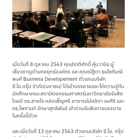
เมื่อวันที่ 8 ตุลาคม 2563 คุณกิตติศักดิ์ คุ้นวานิช ผู้
เชี่ยวชาญด้านกลยุทธ์องค์กร และคุณณัฐิดา ธนโชติมณี
พงศ์ Business Developement ตัวแทนบริษัท
ซี.ไอ.กรุ๊ป จำกัด(มหาชน) ได้เข้าบรรยายและให้ความรู้กับ
นักศึกษาคณะสถาปัตยกรรมศาสตร์มหาวิทยาลัยรังสิต
โดยมี ดร.สายใจ หล่อเพ็ญศรี อาจารย์มัลลิกา จงศิริ และ
ดร.ไพกานท์ รักษาสุทธิพันธ์ เข้าร่วมรับฟังการบรรยาย
ในครั้งนี้ด้วย
และเมื่อวันที่ 13 ตุลาคม 2563 ตัวแทนบริษัท ซี.ไอ. กรุ๊ป